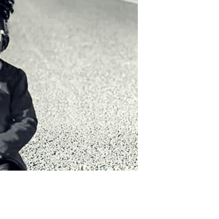
FORMACION
PRINCIPIARTE (CLOW
DANZA, IMPROVISACI
CURSO 25-26 (BILBA