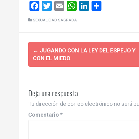
F
T
E
W
Li
C
a
wi
m
h
n
o
SEXUALIDAD SAGRADA
ce
tt
ail
at
ke
m
b
er
s
dI
p
Post
o
A
n
ar
←
JUGANDO CON LA LEY DEL ESPEJO Y
o
p
tir
navigation
CON EL MIEDO
k
p
Deja una respuesta
Tu dirección de correo electrónico no será pu
Comentario
*