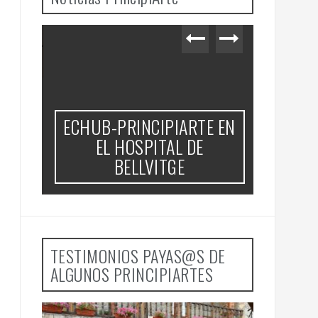
RE
AMARS
ECHUB-PRINCIPIARTE EN
N,
e
EL HOSPITAL DE
ÓN)
BELLVITGE
O)
TESTIMONIOS PAYAS@S DE
ALGUNOS PRINCIPIARTES