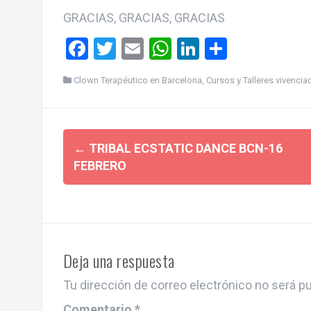
GRACIAS, GRACIAS, GRACIAS
F
T
E
W
Li
C
a
wi
m
h
n
o
Clown Terapéutico en Barcelona
,
Cursos y Talleres vivenci
ce
tt
ail
at
ke
m
b
er
s
dI
p
Post
o
A
n
ar
←
TRIBAL ECSTATIC DANCE BCN-16
o
p
tir
navigation
FEBRERO
k
p
Deja una respuesta
Tu dirección de correo electrónico no será pu
Comentario
*