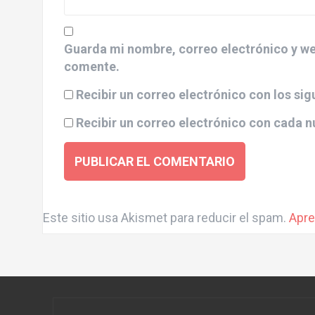
Guarda mi nombre, correo electrónico y we
comente.
Recibir un correo electrónico con los si
Recibir un correo electrónico con cada n
A
l
Este sitio usa Akismet para reducir el spam.
Apre
t
e
r
n
a