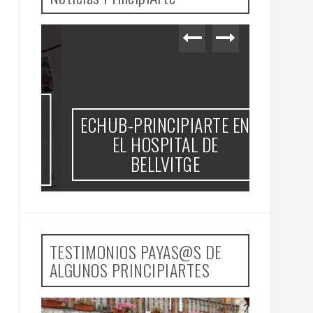
RE
AMARS
ECHUB-PRINCIPIARTE EN
N,
e
EL HOSPITAL DE
ÓN)
BELLVITGE
O)
TESTIMONIOS PAYAS@S DE
ALGUNOS PRINCIPIARTES