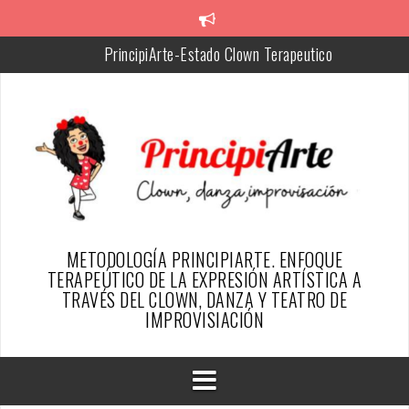
Skip
to
PrincipiArte-Estado Clown Terapeutico
content
Chiquitina, facilitadora de PrincipiArte
Silvia, Creadora de la metodología PrincipiArte
Resumen del proyecto
SER PAYASO DESDE EL ENFOQUE TERAPÉUTICO DE
PRINCIPIARTE-ARTICULO REVISTA ESFINGE
TESTIMONIOS PAYAS@S DE ALGUN@S PRINCIPIARTES
METODOLOGÍA PRINCIPIARTE. ENFOQUE
TERAPEÚTICO DE LA EXPRESIÓN ARTÍSTICA A
TRAVÉS DEL CLOWN, DANZA Y TEATRO DE
IMPROVISIACIÓN