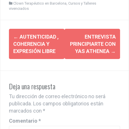
Clown Terapéutico en Barcelona
,
Cursos y Talleres
ce
tt
ail
at
ke
m
vivenciados
b
er
s
dI
p
o
A
n
ar
Post
o
p
tir
←
AUTENTICIDAD ,
ENTREVISTA
navigation
k
p
COHERENCIA Y
PRINCIPIARTE CON
EXPRESIÓN LIBRE
YAS ATHENEA
→
Deja una respuesta
Tu dirección de correo electrónico no será
publicada.
Los campos obligatorios están
marcados con
*
Comentario
*