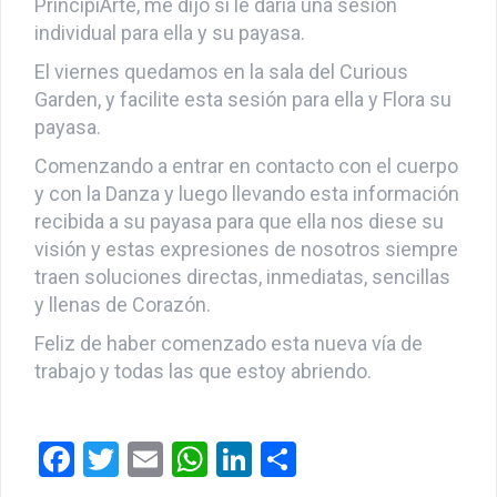
PrincipiArte, me dijo si le daría una sesión
individual para ella y su payasa.
El viernes quedamos en la sala del Curious
Garden, y facilite esta sesión para ella y Flora su
payasa.
Comenzando a entrar en contacto con el cuerpo
y con la Danza y luego llevando esta información
recibida a su payasa para que ella nos diese su
visión y estas expresiones de nosotros siempre
traen soluciones directas, inmediatas, sencillas
y llenas de Corazón.
Feliz de haber comenzado esta nueva vía de
trabajo y todas las que estoy abriendo.
F
T
E
W
Li
C
a
wi
m
h
n
o