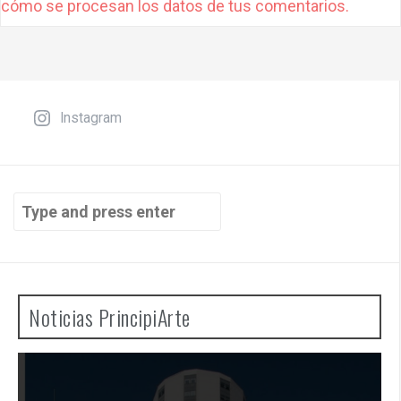
t
cómo se procesan los datos de tus comentarios.
e
r
n
a
t
Instagram
i
v
e
Search
:
for:
Noticias PrincipiArte