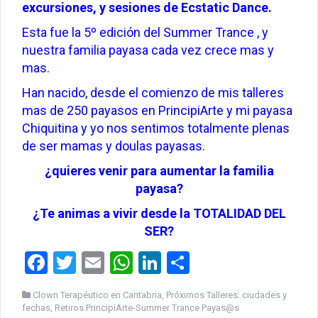
excursiones, y sesiones de Ecstatic Dance.
Esta fue la 5º edición del Summer Trance , y
nuestra familia payasa cada vez crece mas y
mas.
Han nacido, desde el comienzo de mis talleres
mas de 250 payasos en PrincipiArte y mi payasa
Chiquitina y yo nos sentimos totalmente plenas
de ser mamas y doulas payasas.
¿quieres venir para aumentar la familia
payasa?
¿Te animas a vivir desde la TOTALIDAD DEL
SER?
F
T
E
W
Li
C
a
wi
m
h
n
o
Clown Terapéutico en Cantabria
,
Próximos Talleres: ciudades y
ce
tt
ail
at
ke
m
fechas
,
Retiros PrincipiArte-Summer Trance Payas@s