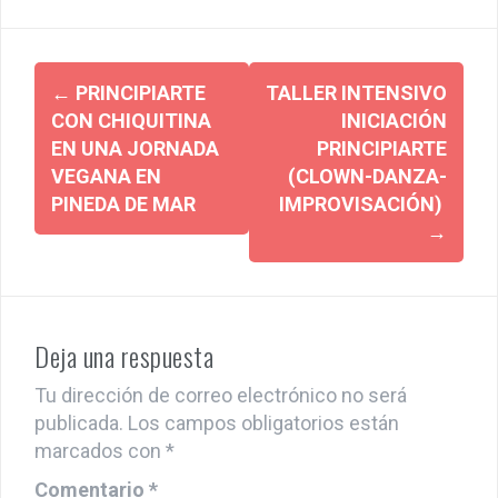
b
er
s
dI
p
o
A
n
ar
Post
o
p
tir
←
PRINCIPIARTE
TALLER INTENSIVO
navigation
k
p
CON CHIQUITINA
INICIACIÓN
EN UNA JORNADA
PRINCIPIARTE
VEGANA EN
(CLOWN-DANZA-
PINEDA DE MAR
IMPROVISACIÓN)
→
Deja una respuesta
Tu dirección de correo electrónico no será
publicada.
Los campos obligatorios están
marcados con
*
Comentario
*