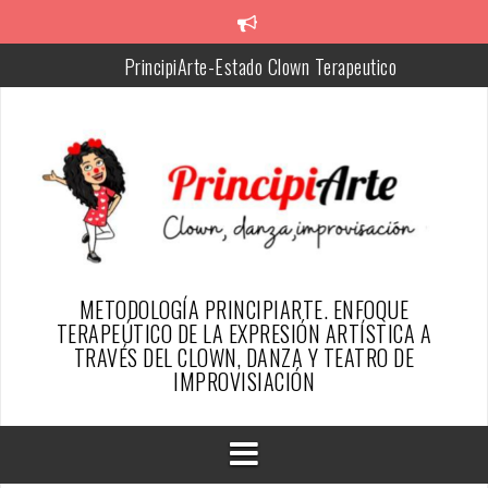
Skip
to
PrincipiArte-Estado Clown Terapeutico
content
Chiquitina, facilitadora de PrincipiArte
Silvia, Creadora de la metodología PrincipiArte
Resumen del proyecto
SER PAYASO DESDE EL ENFOQUE TERAPÉUTICO DE
PRINCIPIARTE-ARTICULO REVISTA ESFINGE
TESTIMONIOS PAYAS@S DE ALGUN@S PRINCIPIARTES
METODOLOGÍA PRINCIPIARTE. ENFOQUE
TERAPEÚTICO DE LA EXPRESIÓN ARTÍSTICA A
TRAVÉS DEL CLOWN, DANZA Y TEATRO DE
IMPROVISIACIÓN