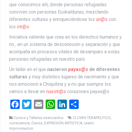
que conocimos allí, donde personas refugiadas
conviven con personas Euskaldunas, mezclando
diferentes culturas y enriqueciéndose los
un@s
con
los
otr@s
Iniciativa valiente que cree en los derechos humanos y
no , en un sistema de desconexión y separación y que
acompaña en procesos vitales de desamparo a estas
personas refugiadas en nuestro país.
Un taller en el que
nacieron
payas@s
de diferentes
culturas
y muy distintos lugares de nacimiento y que
nos emocionó a Chiquitina y a mi que siempre los
vamos a llevar en
nuestr@s
corazones payas@s
F
T
E
W
Li
C
a
wi
m
h
n
o
Cursos y Talleres vivenciados
CLOWN TERAPEUTICO
,
ce
tt
ail
at
ke
m
consciencia
,
Danza
,
EXPRESIÓN ARTISTICA
,
teatro
improvisacion