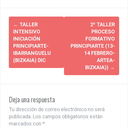
b
er
s
dI
p
o
A
n
ar
o
p
tir
Post
←
TALLER
2º TALLER
k
p
navigation
INTENSIVO
PROCESO
INICIACIÓN
FORMATIVO
PRINCIPIARTE-
PRINCIPIARTE (13-
IBARRANGUELU
14 FEBRERO-
(BIZKAIA) DIC
ARTEA-
BIZKAIA))
→
Deja una respuesta
Tu dirección de correo electrónico no será
publicada.
Los campos obligatorios están
marcados con
*