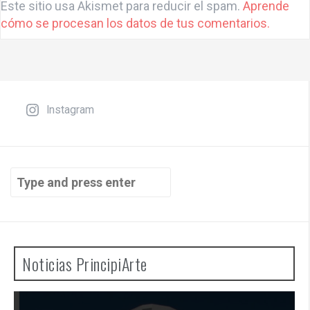
l
Este sitio usa Akismet para reducir el spam.
Aprende
t
cómo se procesan los datos de tus comentarios.
e
r
n
a
t
Instagram
i
v
e
Search
:
for:
Noticias PrincipiArte