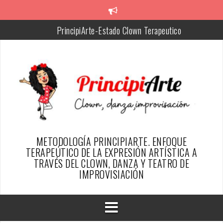
Skip
to
PrincipiArte-Estado Clown Terapeutico
content
Chiquitina, facilitadora de PrincipiArte
Silvia, Creadora de la metodología PrincipiArte
Resumen del proyecto
SER PAYASO DESDE EL ENFOQUE TERAPÉUTICO DE
PRINCIPIARTE-ARTICULO REVISTA ESFINGE
TESTIMONIOS PAYAS@S DE ALGUN@S PRINCIPIARTES
METODOLOGÍA PRINCIPIARTE. ENFOQUE
TERAPEÚTICO DE LA EXPRESIÓN ARTÍSTICA A
TRAVÉS DEL CLOWN, DANZA Y TEATRO DE
IMPROVISIACIÓN