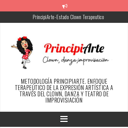
Skip
to
PrincipiArte-Estado Clown Terapeutico
content
Chiquitina, facilitadora de PrincipiArte
Silvia, Creadora de la metodología PrincipiArte
Resumen del proyecto
SER PAYASO DESDE EL ENFOQUE TERAPÉUTICO DE
PRINCIPIARTE-ARTICULO REVISTA ESFINGE
TESTIMONIOS PAYAS@S DE ALGUN@S PRINCIPIARTES
METODOLOGÍA PRINCIPIARTE. ENFOQUE
TERAPEÚTICO DE LA EXPRESIÓN ARTÍSTICA A
TRAVÉS DEL CLOWN, DANZA Y TEATRO DE
IMPROVISIACIÓN