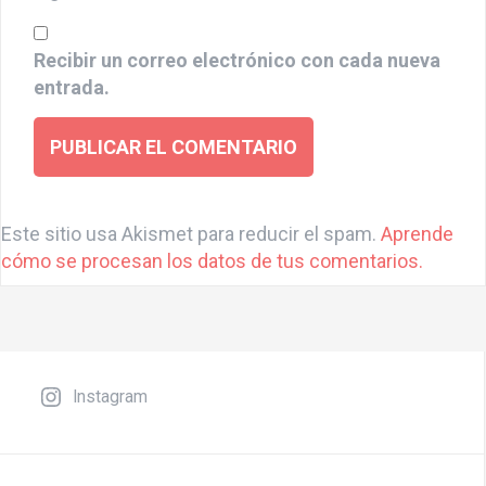
Recibir un correo electrónico con cada nueva
entrada.
A
l
Este sitio usa Akismet para reducir el spam.
Aprende
t
cómo se procesan los datos de tus comentarios.
e
r
n
a
t
Instagram
i
v
e