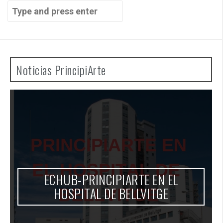
Search
:
for:
Noticias PrincipiArte
ECHUB-PRINCIPIARTE EN EL
HOSPITAL DE BELLVITGE