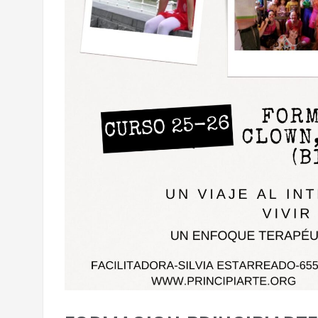
RE
AMARS
ECHUB-PRINCIPIARTE EN
WN,
e
EL HOSPITAL DE
ÓN)
BELLVITGE
AO)