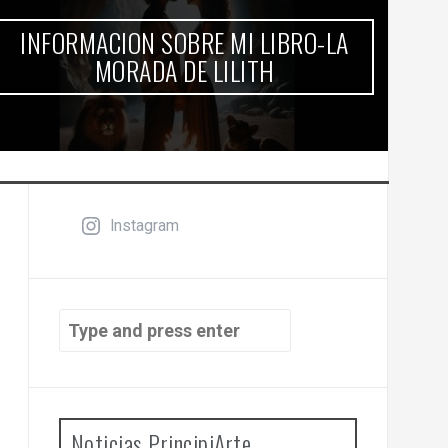
B
INFORMACION SOBRE MI LIBRO-LA
MORADA DE LILITH
Instagram
Search
for:
Noticias PrincipiArte