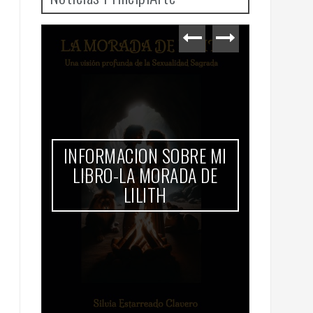
GiGi 
Mund
INFORMACION SOBRE MI
 MI
LIBRO-LA MORADA DE
DE
LILITH