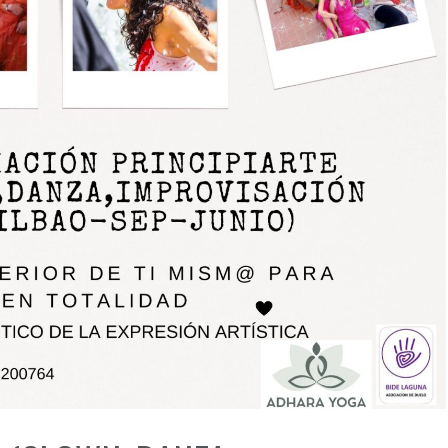
ARMARSE O RE-
E acción artística
n Estado Clown
TESTIMONIOS SOBRE
LIBRO LA MORADA 
LILITH