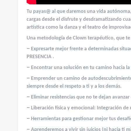
Tu payas@ al que daremos una vida autónoma, t
cargas desde el disfrute y desdramatizando cual
artística como la danza y el teatro de improvisa
Una
metodología de Clown terapéutico, que te p
–
Expresarte mejor frente a determinadas situa
PRESENCIA .
–
Encontrar una solución en tu camino hacia la 
–
Emprender un camino de autodescubrimiento di
siempre desde el respeto a ti y a los demás.⁣
–
Eliminar resistencias que no te dejan avanzar c
–
L
iberación física y emocional:
Integración de 
–
Herramientas para gestionar mejor
tus desaf
–
Aprenderemos a vivir sin juicios (ni hacia ti m