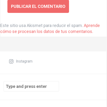
A
l
Este sitio usa Akismet para reducir el spam.
Aprende
t
cómo se procesan los datos de tus comentarios.
e
r
n
a
t
Instagram
i
v
e
Search
:
for: