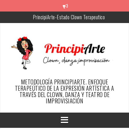
Skip
to
PrincipiArte-Estado Clown Terapeutico
content
Chiquitina, facilitadora de PrincipiArte
Silvia, Creadora de la metodología PrincipiArte
Resumen del proyecto
SER PAYASO DESDE EL ENFOQUE TERAPÉUTICO DE
PRINCIPIARTE-ARTICULO REVISTA ESFINGE
TESTIMONIOS PAYAS@S DE ALGUN@S PRINCIPIARTES
METODOLOGÍA PRINCIPIARTE. ENFOQUE
TERAPEÚTICO DE LA EXPRESIÓN ARTÍSTICA A
TRAVÉS DEL CLOWN, DANZA Y TEATRO DE
IMPROVISIACIÓN