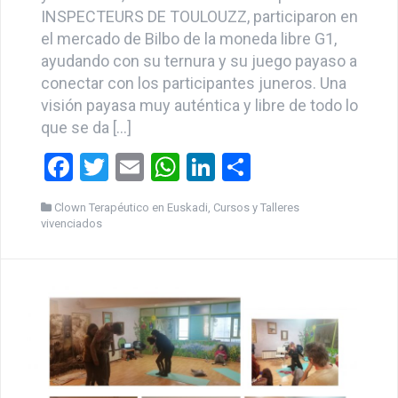
conectar con los participantes juneros. Una
visión payasa muy auténtica y libre de todo lo
que se da […]
F
T
E
W
Li
C
a
wi
m
h
n
o
Clown Terapéutico en Euskadi
,
Cursos y Talleres
ce
tt
ail
at
ke
m
vivenciados
b
er
s
dI
p
o
A
n
ar
o
p
tir
k
p