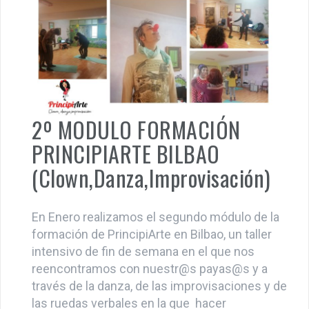
2º MODULO FORMACIÓN
PRINCIPIARTE BILBAO
(Clown,Danza,Improvisación)
En Enero realizamos el segundo módulo de la
formación de PrincipiArte en Bilbao, un taller
intensivo de fin de semana en el que nos
reencontramos con nuestr@s payas@s y a
través de la danza, de las improvisaciones y de
las ruedas verbales en la que hacer
conscientes los procesos que se van dando,
fuimos avanzando […]
F
T
E
W
Li
C