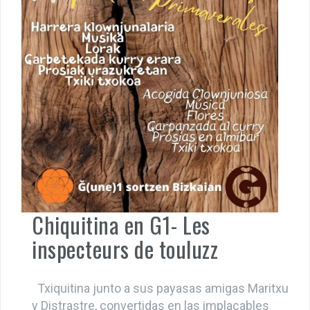
Chiquitina en G1- Les
inspecteurs de touluzz
Txiquitina junto a sus payasas amigas Maritxu
y Distrastre, convertidas en las implacables
INSPECTEURS DE TOULOUZZ, participaron en
el mercado de Bilbo de la moneda libre G1,
ayudando con su ternura y su juego payaso a