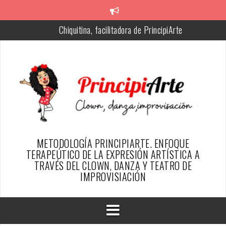
Skip
to
Silvia, Creadora de la metodología PrincipiArte
content
Resumen del proyecto
SER PAYASO DESDE EL ENFOQUE TERAPÉUTICO DE
PRINCIPIARTE-ARTICULO REVISTA ESFINGE
TESTIMONIOS PAYAS@S DE ALGUN@S PRINCIPIARTES
PrincipiArte-Estado Clown Terapeutico
Chiquitina, facilitadora de PrincipiArte
METODOLOGÍA PRINCIPIARTE. ENFOQUE
TERAPEÚTICO DE LA EXPRESIÓN ARTÍSTICA A
TRAVÉS DEL CLOWN, DANZA Y TEATRO DE
IMPROVISIACIÓN