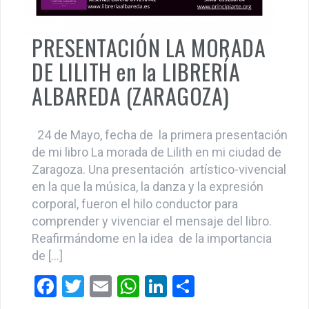
DE LILITH en la LIBRERÍA
ALBAREDA (ZARAGOZA)
24 de Mayo, fecha de la primera presentación
de mi libro La morada de Lilith en mi ciudad de
Zaragoza. Una presentación artístico-vivencial
en la que la música, la danza y la expresión
corporal, fueron el hilo conductor para
comprender y vivenciar el mensaje del libro.
Reafirmándome en la idea de la importancia
de […]
F
T
E
W
Li
C
a
wi
m
h
n
o
Cursos y Talleres vivenciados
ce
tt
ail
at
ke
m
b
er
s
dI
p