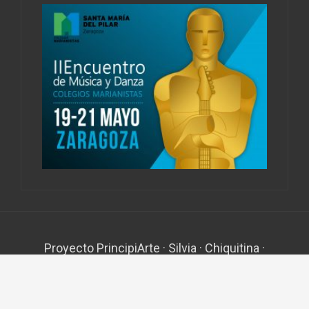
Proyecto PrincipiArte
·
Silvia
·
Chiquitina
·
Testimonios
·
Clown Terapéutico
·
Sexualidad
Sagrada
·
Contacto
Proudly powered by WordPress
|
Theme:
FlyMag
by Themeisle.