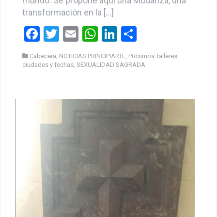
a
wi
m
h
n
o
Cabecera
,
NOTICIAS PRINCIPIARTE
,
Próximos Talleres:
ce
tt
ail
at
ke
m
ciudades y fechas
,
SEXUALIDAD SAGRADA
b
er
s
dI
p
o
A
n
ar
o
p
tir
k
p