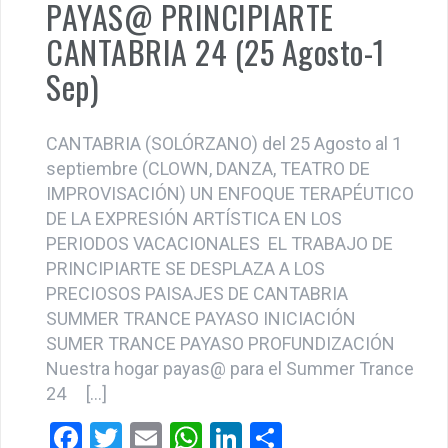
CANTABRIA (SOLÓRZANO) del 25 Agosto al 1
septiembre (CLOWN, DANZA, TEATRO DE
IMPROVISACIÓN) UN ENFOQUE TERAPÉUTICO
DE LA EXPRESIÓN ARTÍSTICA EN LOS
PERIODOS VACACIONALES EL TRABAJO DE
PRINCIPIARTE SE DESPLAZA A LOS
PRECIOSOS PAISAJES DE CANTABRIA
SUMMER TRANCE PAYASO INICIACIÓN
SUMER TRANCE PAYASO PROFUNDIZACIÓN
Nuestra hogar payas@ para el Summer Trance
24 […]
F
T
E
W
Li
C
a
wi
m
h
n
o
Próximos Talleres: ciudades y fechas
,
Retiros PrincipiArte-
ce
tt
ail
at
ke
m
Summer Trance Payas@s
b
er
s
dI
p