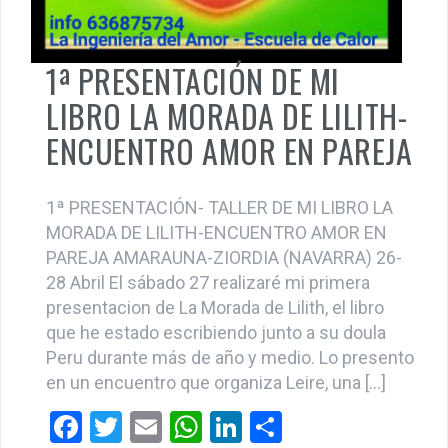
LIBRO LA MORADA DE LILITH-
ENCUENTRO AMOR EN PAREJA
1ª PRESENTACIÓN- TALLER DE MI LIBRO LA
MORADA DE LILITH-ENCUENTRO AMOR EN
PAREJA AMARAUNA-ZIORDIA (NAVARRA) 26-
28 Abril El sábado 27 realizaré mi primera
presentacion de La Morada de Lilith, el libro
que he estado escribiendo junto a su doula
Peru durante más de año y medio. Lo presento
en un encuentro que organiza Leire, una […]
F
T
E
W
Li
C
a
wi
m
h
n
o
Próximos Talleres: ciudades y fechas
ce
tt
ail
at
ke
m
b
er
s
dI
p