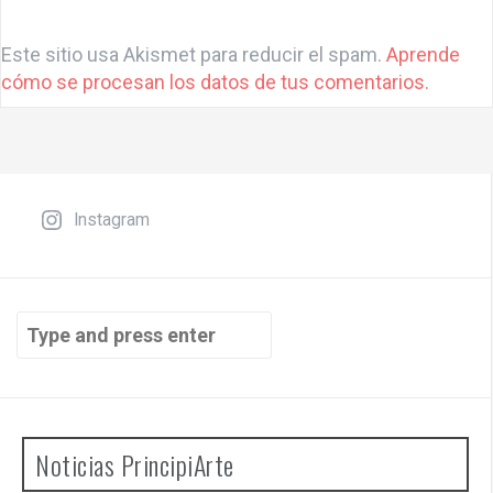
A
l
Este sitio usa Akismet para reducir el spam.
Aprende
t
cómo se procesan los datos de tus comentarios.
e
r
n
a
t
Instagram
i
v
e
Search
:
for:
Noticias PrincipiArte