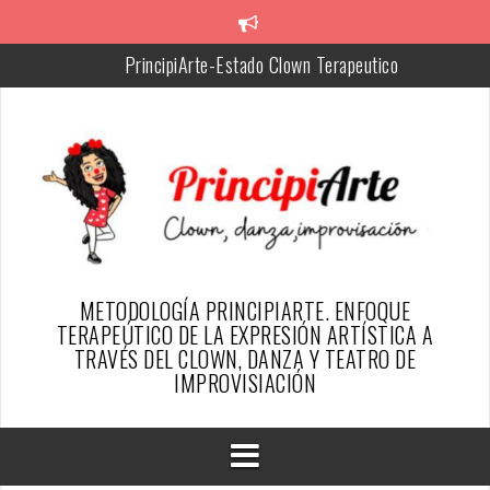
Skip
to
PrincipiArte-Estado Clown Terapeutico
content
Chiquitina, facilitadora de PrincipiArte
Silvia, Creadora de la metodología PrincipiArte
Resumen del proyecto
SER PAYASO DESDE EL ENFOQUE TERAPÉUTICO DE
PRINCIPIARTE-ARTICULO REVISTA ESFINGE
TESTIMONIOS PAYAS@S DE ALGUN@S PRINCIPIARTES
METODOLOGÍA PRINCIPIARTE. ENFOQUE
TERAPEÚTICO DE LA EXPRESIÓN ARTÍSTICA A
TRAVÉS DEL CLOWN, DANZA Y TEATRO DE
IMPROVISIACIÓN