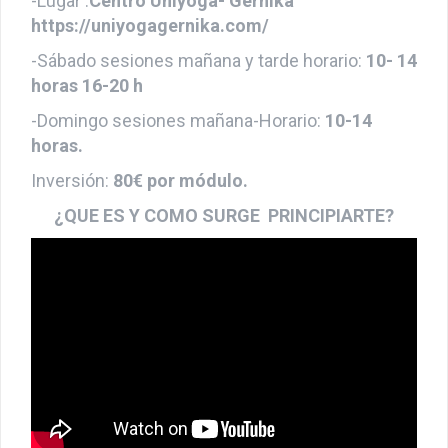
-Lugar :
Centro Uniyoga- Gernika
https://uniyogagernika.com/
-Sábado sesiones mañana y tarde horario:
10- 14
horas 16-20 h
-Domingo sesiones mañana-Horario:
10-14
horas.
Inversión:
80€ por módulo.
¿QUE ES Y COMO SURGE PRINCIPIARTE?