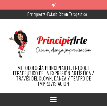
Skip
to
PrincipiArte-Estado Clown Terapeutico
content
Chiquitina, facilitadora de PrincipiArte
Silvia, Creadora de la metodología PrincipiArte
Resumen del proyecto
SER PAYASO DESDE EL ENFOQUE TERAPÉUTICO DE
PRINCIPIARTE-ARTICULO REVISTA ESFINGE
TESTIMONIOS PAYAS@S DE ALGUN@S PRINCIPIARTES
METODOLOGÍA PRINCIPIARTE. ENFOQUE
TERAPEÚTICO DE LA EXPRESIÓN ARTÍSTICA A
TRAVÉS DEL CLOWN, DANZA Y TEATRO DE
IMPROVISIACIÓN