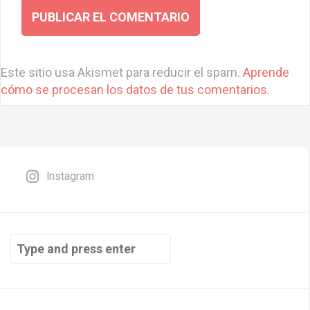
A
l
Este sitio usa Akismet para reducir el spam.
Aprende
t
cómo se procesan los datos de tus comentarios.
e
r
n
a
t
Instagram
i
v
e
Search
:
for: