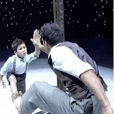
FORMACION
PRINCIPIARTE (CLOW
DANZA, IMPROVISACI
CURSO 25-26 (BILBA